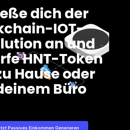
ieße dich der
kchain-IOT-
lution an und
rfe HNT-Token
zu Hause oder
deinem Büro
etzt Passives Einkommen Generieren