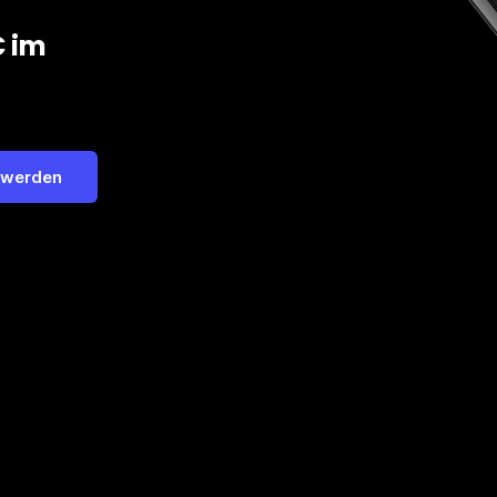
€ im
 werden