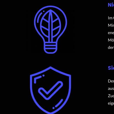
Ni
Im 
Min
ene
Mög
der
Si
Der
aus
Zud
eig