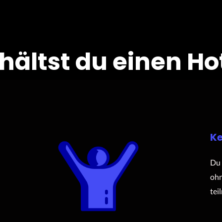
rhältst du einen Ho
Ke
Du 
ohn
tei