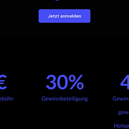
Jetzt anmelden
€
30
%
ebühr
Gewinnbeteiligung
Gewinn
gew
Hotsp