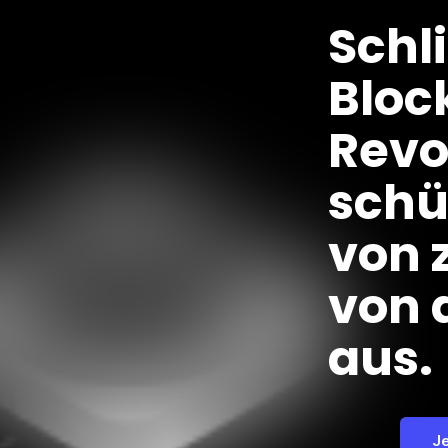
Schl
Bloc
Revo
schü
von 
von 
aus.
J