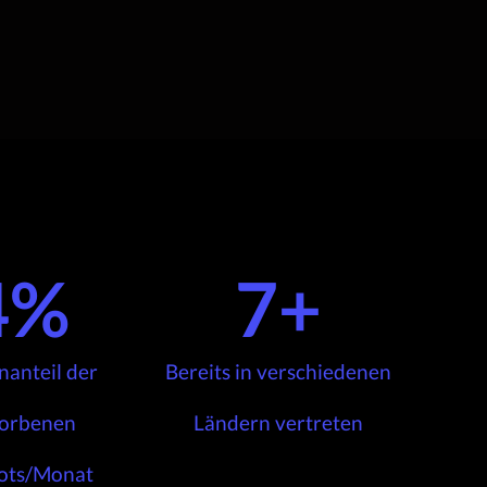
4
%
7
+
anteil der
Bereits in verschiedenen
orbenen
Ländern vertreten
ots/Monat​