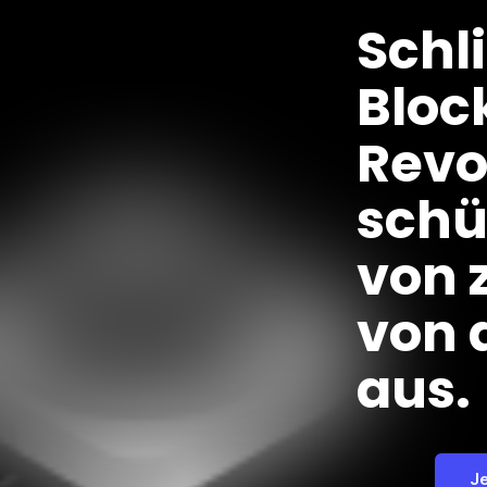
Schl
Bloc
Revo
schü
von 
von 
aus.
J