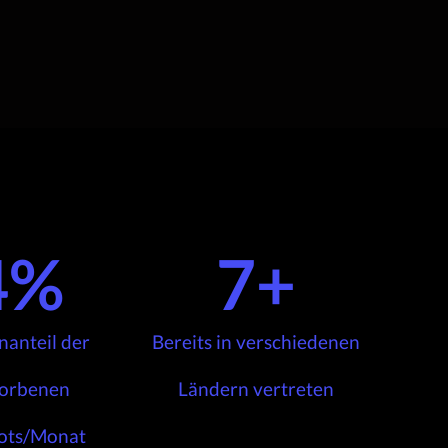
4
%
7
+
anteil der
Bereits in verschiedenen
orbenen
Ländern vertreten
ots/Monat​