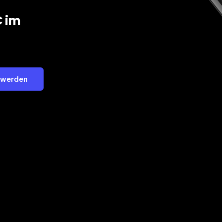
€ im
 werden