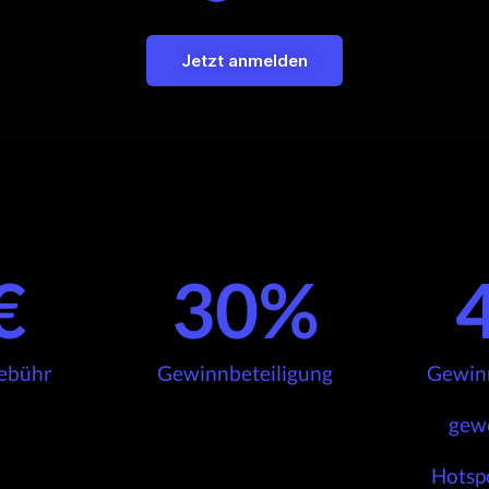
Jetzt anmelden
€
30
%
ebühr
Gewinnbeteiligung
Gewinn
gew
Hotsp