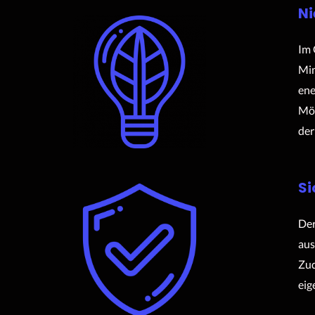
Ni
Im 
Min
ene
Mög
der
Si
Der
aus
Zud
eig