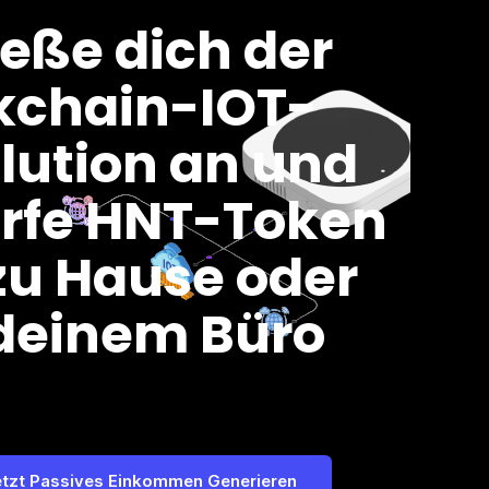
ieße dich der
kchain-IOT-
lution an und
rfe HNT-Token
zu Hause oder
deinem Büro
etzt Passives Einkommen Generieren