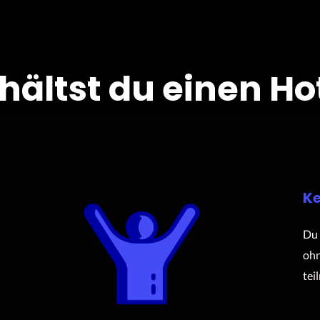
rhältst du einen Ho
Ke
Du 
ohn
tei