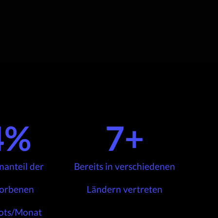
4
%
7
+
anteil der
Bereits in verschiedenen
orbenen
Ländern vertreten
ots/Monat​