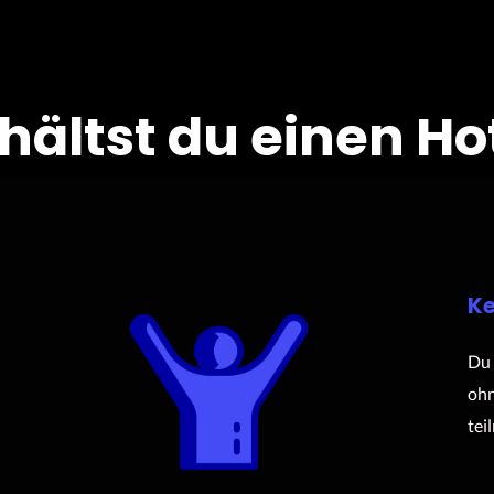
rhältst du einen Ho
Ke
Du 
ohn
tei