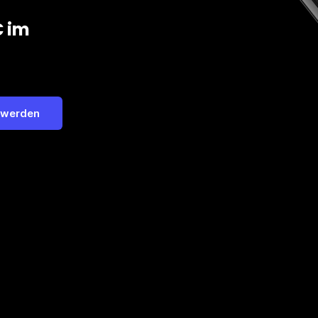
€ im
 werden