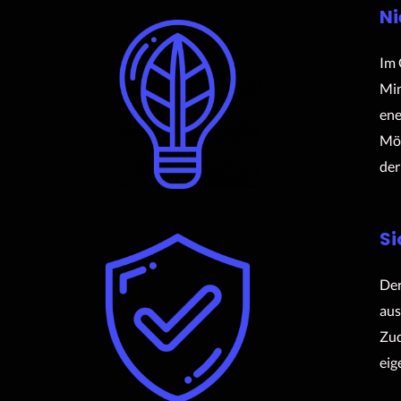
Ni
Im 
Min
ene
Mög
der
Si
Der
aus
Zud
eig