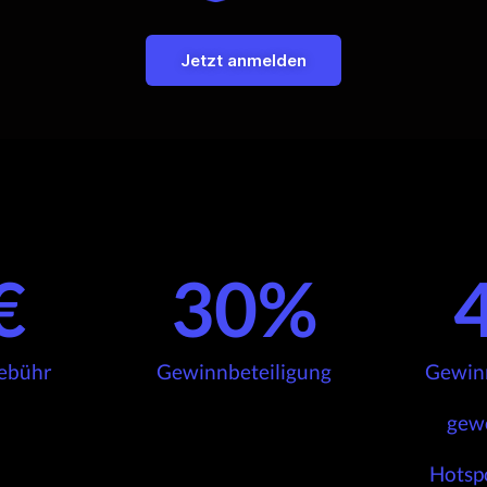
Jetzt anmelden
€
30
%
ebühr
Gewinnbeteiligung
Gewinn
gew
Hotsp