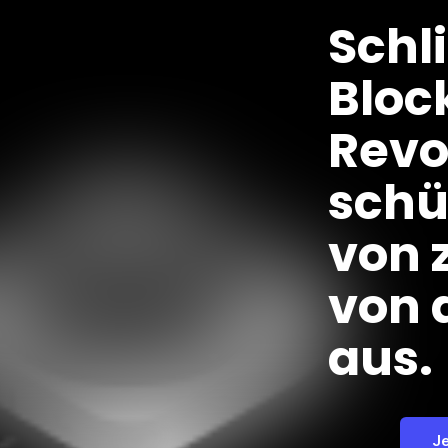
Schl
Bloc
Revo
schü
von 
von 
aus.
J