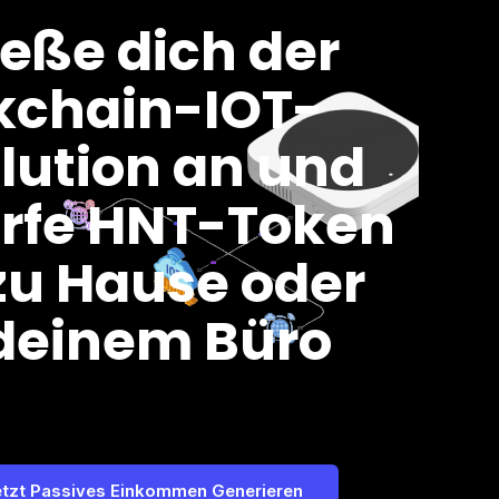
ieße dich der
kchain-IOT-
lution an und
rfe HNT-Token
zu Hause oder
deinem Büro
etzt Passives Einkommen Generieren