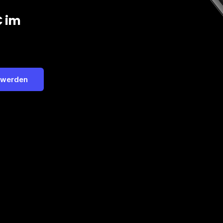
€ im
 werden