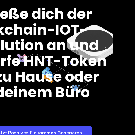
ieße dich der
kchain-IOT-
lution an und
rfe HNT-Token
zu Hause oder
deinem Büro
etzt Passives Einkommen Generieren