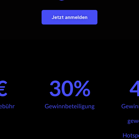
Jetzt anmelden
€
30
%
ebühr
Gewinnbeteiligung
Gewinn
gew
Hotsp