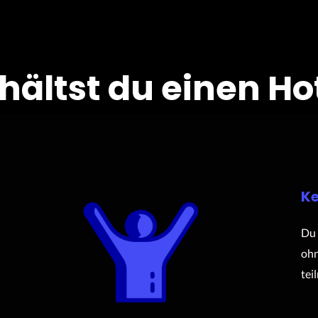
rhältst du einen Ho
Ke
Du 
ohn
tei