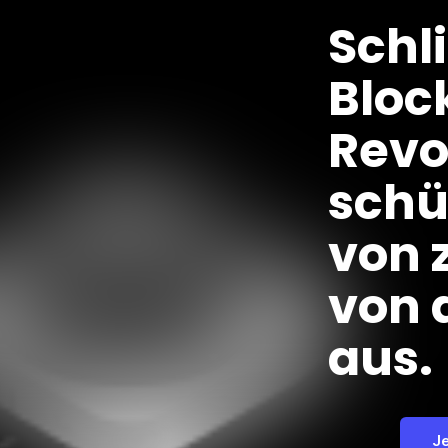
Schl
Bloc
Revo
schü
von 
von 
aus.
J