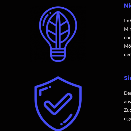
Ni
Im 
Min
ene
Mög
der
Si
Der
aus
Zud
eig