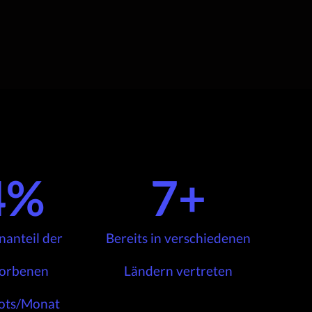
4
%
7
+
anteil der
Bereits in verschiedenen
orbenen
Ländern vertreten
ots/Monat​