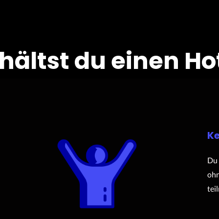
rhältst du einen Ho
Ke
Du 
ohn
tei