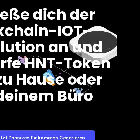
ieße dich der
kchain-IOT-
lution an und
rfe HNT-Token
zu Hause oder
deinem Büro
etzt Passives Einkommen Generieren