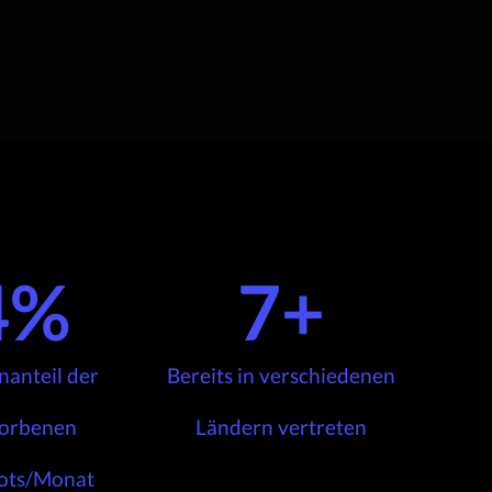
4
%
7
+
anteil der
Bereits in verschiedenen
orbenen
Ländern vertreten
ots/Monat​