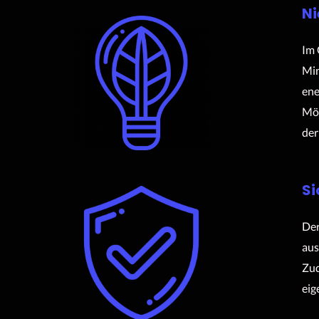
Ni
Im 
Min
ene
Mög
der
Si
Der
aus
Zud
eig