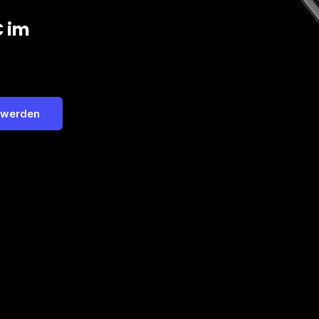
€ im
 werden