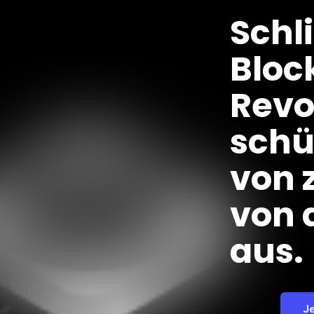
Schl
Bloc
Revo
schü
von 
von 
aus.
J