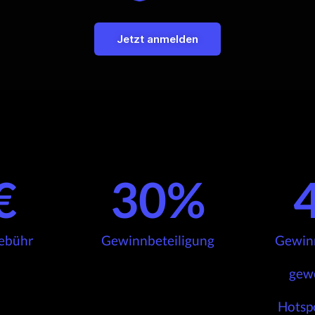
Jetzt anmelden
€
30
%
ebühr
Gewinnbeteiligung
Gewinn
gew
Hotsp